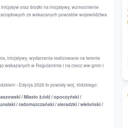
 inicjatyw oraz środki na inicjatywy, wzmocnienie
 pozarządowych ze wskazanych powiatów województwa
a, inicjatywy, wydarzenia realizowane na terenie
ego wskazanych w Regulaminie i na rzecz ww gmin i
dzkiem - Edycja 2026 to powiaty woj. łódzkiego:
maszowski / Miasto Łódź / opoczyński /
nalski / radomszczański / sieradzki / wieluński /