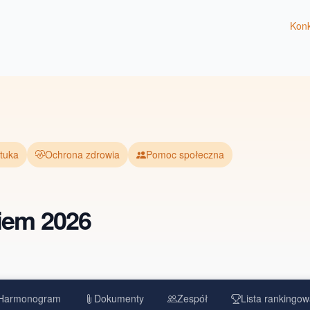
Kon
ztuka
Ochrona zdrowia
Pomoc społeczna
iem 2026
Harmonogram
Dokumenty
Zespół
Lista rankingow