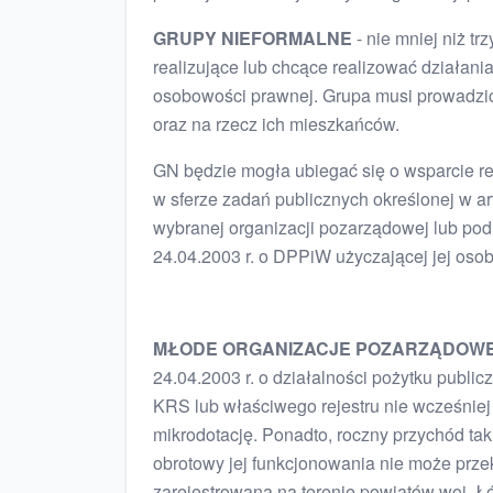
GRUPY NIEFORMALNE
- nie mniej niż t
realizujące lub chcące realizować działani
osobowości prawnej. Grupa musi prowadzić
oraz na rzecz ich mieszkańców.
GN będzie mogła ubiegać się o wsparcie re
w sferze zadań publicznych określonej w 
wybranej organizacji pozarządowej lub podm
24.04.2003 r. o DPPiW użyczającej jej o
MŁODE ORGANIZACJE POZARZĄDOW
24.04.2003 r. o działalności pożytku public
KRS lub właściwego rejestru nie wcześniej
mikrodotację. Ponadto, roczny przychód tak
obrotowy jej funkcjonowania nie może przek
zarejestrowana na terenie powiatów woj. 