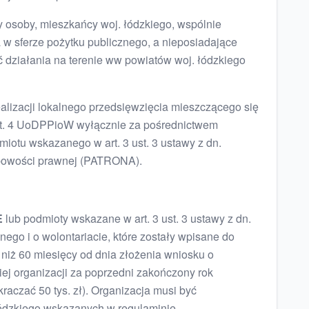
rzy osoby, mieszkańcy woj. łódzkiego, wspólnie
a w sferze pożytku publicznego, a nieposiadające
 działania na terenie ww powiatów woj. łódzkiego
alizacji lokalnego przedsięwzięcia mieszczącego się
art. 4 UoDPPioW wyłącznie za pośrednictwem
iotu wskazanego w art. 3 ust. 3 ustawy z dn.
sobowości prawnej (PATRONA).
E
lub podmioty wskazane w art. 3 ust. 3 ustawy z dn.
znego i o wolontariacie, które zostały wpisane do
 niż 60 miesięcy od dnia złożenia wniosku o
iej organizacji za poprzedni zakończony rok
raczać 50 tys. zł). Organizacja musi być
Łódzkiego wskazanych w regulaminie.